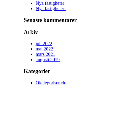
Nya fastigheter!
Nya fastigheter!
Senaste kommentarer
Arkiv
juli 2022
maj 2022
mars 2021
augusti 2019
Kategorier
Okategoriserade
Meta
Logga in
Flöde för inlägg
Flöde för kommentarer
WordPress.org