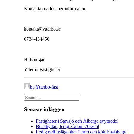
Kontakta oss för mer information.
kontakt@ytterbo.se
0734-434450
Hälsningar
Ytterbo Fastigheter
by Ytterbo-fast
Senaste inläggen
Fastigheter i Stavsjö och Ålberga avyttrade!
Buskhyttan, ledig 3´a om 70kvm!
Ledig radhuslägenhet 1 rum och kök Enstaberga