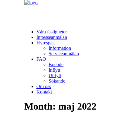
Våra fastigheter
Intresseanmälan
Hyresgäst
Information
Serviceanmälan
FAQ
Boende
Inflytt
Utflytt
Sökande
Om oss
Kontakt
Month: maj 2022