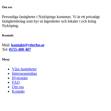
Om oss
Personliga fastigheter i Nyköpings kommun. Vi är ett privatägt
fastighetsbolag som hyr ut lägenheter och lokaler i och kring
Nyköping.
Kontakt
Mail:
kontakt@ytterbo.se
Tel:
0155-400 407
Meny
Våra fastigheter
Intresseanmälan
Hyresgäst
FAQ
Om oss
Kontakt
Privacy Preference Center